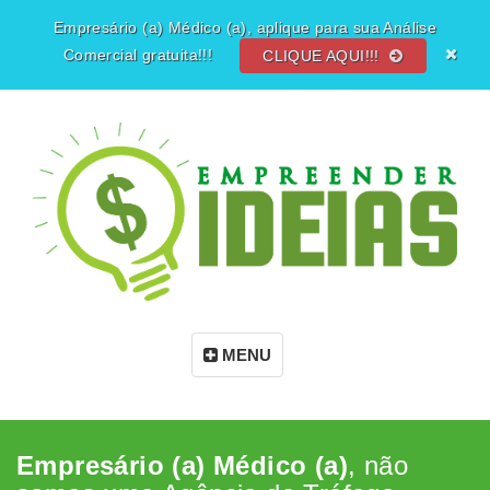
Empresário (a) Médico (a), aplique para sua Análise
Comercial gratuita!!!
CLIQUE AQUI!!!
MENU
Empresário (a) Médico (a)
, não