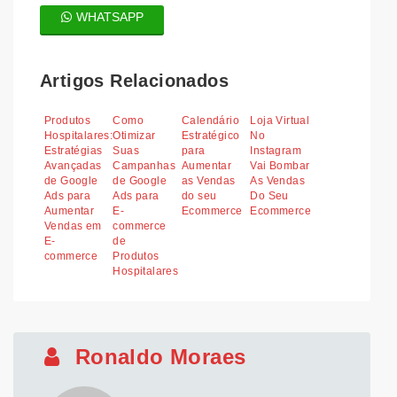
WHATSAPP
Artigos Relacionados
Produtos
Como
Calendário
Loja Virtual
Hospitalares:
Otimizar
Estratégico
No
Estratégias
Suas
para
Instagram
Avançadas
Campanhas
Aumentar
Vai Bombar
de Google
de Google
as Vendas
As Vendas
Ads para
Ads para
do seu
Do Seu
Aumentar
E-
Ecommerce
Ecommerce
Vendas em
commerce
E-
de
commerce
Produtos
Hospitalares
Ronaldo Moraes