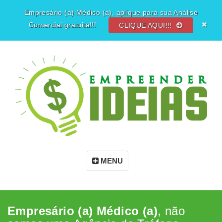
Empresário (a) Médico (a), aplique para sua Análise
Comercial gratuita!!!
CLIQUE AQUI!!!
MENU
Empresário (a) Médico (a)
, não