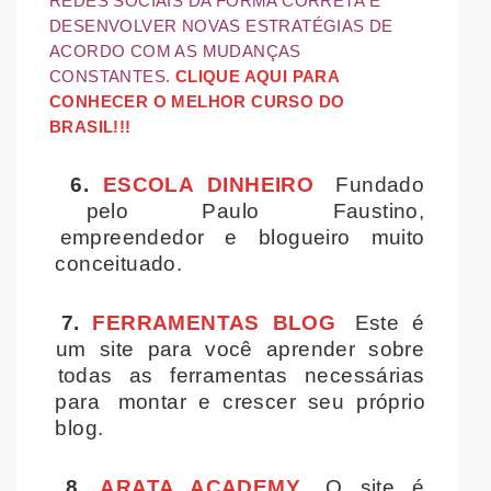
REDES SOCIAIS DA FORMA CORRETA E
DESENVOLVER NOVAS ESTRATÉGIAS DE
ACORDO COM AS MUDANÇAS
CONSTANTES.
CLIQUE AQUI PARA
CONHECER O MELHOR CURSO DO
BRASIL!!!
6.
ESCOLA DINHEIRO
Fundado
pelo Paulo Faustino,
empreendedor e blogueiro muito
conceituado.
7.
FERRAMENTAS BLOG
Este é
um site para você aprender sobre
todas as ferramentas necessárias
para montar e crescer seu próprio
blog.
8.
ARATA ACADEMY
O site é