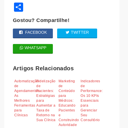
Share
Gostou? Compartilhe!
FACEBOOK
TWITTER
WHATSAPP
Artigos Relacionados
Automatização
Fidelização
Marketing
Indicadores
de
de
de
de
Agendamentos:
Pacientes:
Conteúdo
Performance:
As
Estratégias
para
Os 10 KPIs
Melhores
para
Médicos:
Essenciais
Ferramentas
Aumentar a
Educando
para
para
Taxa de
Pacientes
Gerenciar
Clínicas
Retorno na
e
Seu
Sua Clínica
Construindo
Consultório
Autoridade