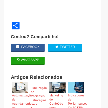
Share
Gostou? Compartilhe!
FACEBOOK
TWITTER
WHATSAPP
Artigos Relacionados
Fidelização
de
Automatização
Marketing
Indicadores
Pacientes:
de
de
de
Estratégias
Agendamentos:
Conteúdo
Performance:
para
As
para
Os 10 KPIs