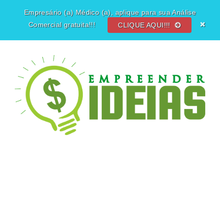
Empresário (a) Médico (a), aplique para sua Análise
Comercial gratuita!!!
CLIQUE AQUI!!!