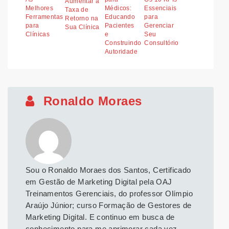
Aumentar a
Melhores
Médicos:
Essenciais
Taxa de
Ferramentas
Educando
para
Retorno na
para
Pacientes
Gerenciar
Sua Clínica
Clínicas
e
Seu
Construindo
Consultório
Autoridade
Ronaldo Moraes
Sou o Ronaldo Moraes dos Santos, Certificado
em Gestão de Marketing Digital pela OAJ
Treinamentos Gerenciais, do professor Olímpio
Araújo Júnior; curso Formação de Gestores de
Marketing Digital. E continuo em busca de
conhecimento para me aprimorar cada vez