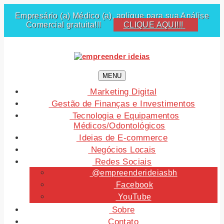
Empresário (a) Médico (a), aplique para sua Análise
Comercial gratuita!!!
CLIQUE AQUI!!!
MENU
Marketing Digital
Gestão de Finanças e Investimentos
Tecnologia e Equipamentos
Médicos/Odontológicos
Ideias de E-commerce
Negócios Locais
Redes Sociais
@empreenderideiasbh
Facebook
YouTube
Sobre
Contato