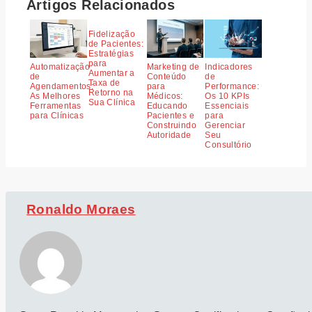
Artigos Relacionados
Fidelização
de Pacientes:
Estratégias
para
Automatização
Marketing de
Indicadores
Aumentar a
de
Conteúdo
de
Taxa de
Agendamentos:
para
Performance:
Retorno na
As Melhores
Médicos:
Os 10 KPIs
Sua Clínica
Ferramentas
Educando
Essenciais
para Clínicas
Pacientes e
para
Construindo
Gerenciar
Autoridade
Seu
Consultório
Ronaldo Moraes