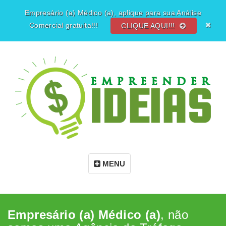
Empresário (a) Médico (a), aplique para sua Análise
Comercial gratuita!!!
CLIQUE AQUI!!!
MENU
Empresário (a) Médico (a)
, não