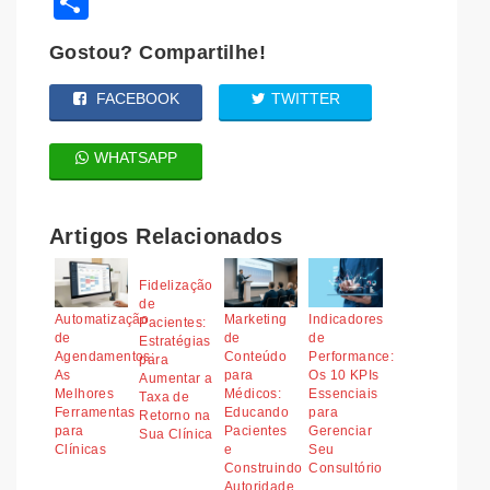
Share
Gostou? Compartilhe!
FACEBOOK
TWITTER
WHATSAPP
Artigos Relacionados
Fidelização
de
Automatização
Marketing
Indicadores
Pacientes:
de
de
de
Estratégias
Agendamentos:
Conteúdo
Performance:
para
As
para
Os 10 KPIs
Aumentar a
Melhores
Médicos:
Essenciais
Taxa de
Ferramentas
Educando
para
Retorno na
para
Pacientes
Gerenciar
Sua Clínica
Clínicas
e
Seu
Construindo
Consultório
Autoridade