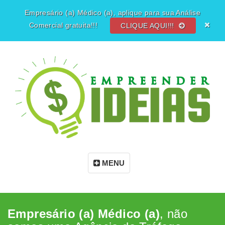
Empresário (a) Médico (a), aplique para sua Análise
Comercial gratuita!!!
CLIQUE AQUI!!!
MENU
Empresário (a) Médico (a)
, não