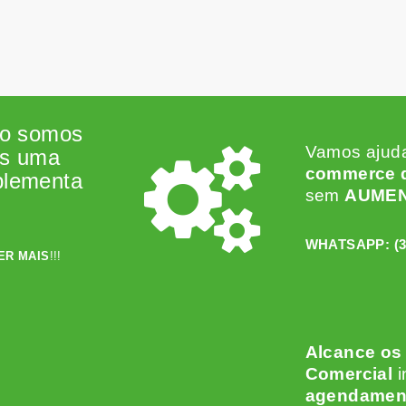
ão somos
Vamos ajud
os uma
commerce d
plementa
sem
AUME
WHATSAPP:
(
ER MAIS
!!!
Alcance os
Comercial
i
agendamen