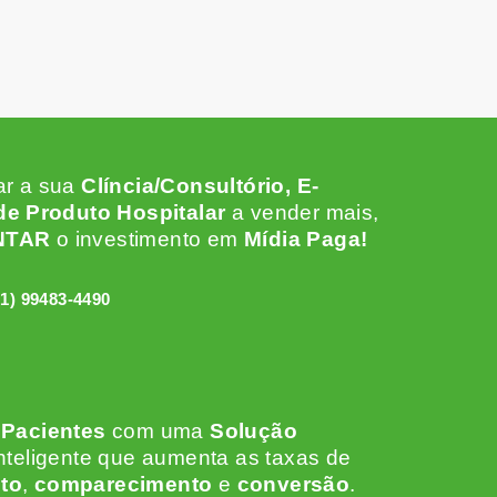
ar a sua
Clíncia/Consultório, E-
e Produto Hospitalar
a vender mais,
NTAR
o investimento em
Mídia Paga!
31) 99483-4490
 Pacientes
c
om uma
Solução
nteligente que aumenta as taxas de
to
,
comparecimento
e
conversão
.