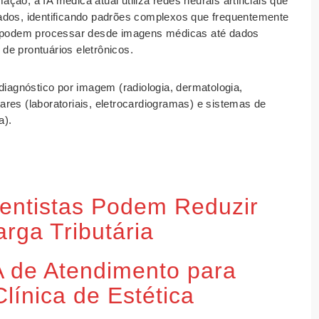
ão, a IA médica atual utiliza redes neurais artificiais que
ados, identificando padrões complexos que frequentemente
podem processar desde imagens médicas até dados
 de prontuários eletrônicos.
s: diagnóstico por imagem (radiologia, dermatologia,
res (laboratoriais, eletrocardiogramas) e sistemas de
a).
entistas Podem Reduzir
rga Tributária
 de Atendimento para
ínica de Estética