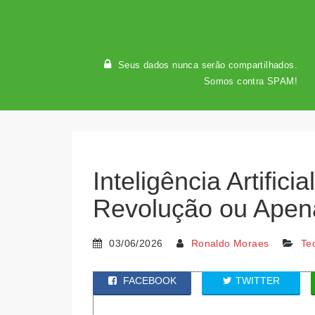
Seus dados nunca serão compartilhados.
Somos contra SPAM!
Inteligência Artific
Revolução ou Apen
03/06/2026
Ronaldo Moraes
Te
FACEBOOK
TWITTER