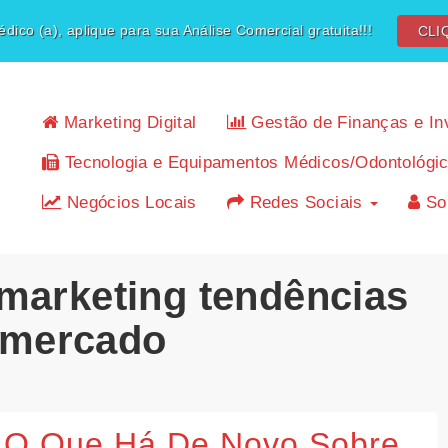
dico (a), aplique para sua Análise Comercial gratuita!!!
CLI
Marketing Digital
Gestão de Finanças e In
Tecnologia e Equipamentos Médicos/Odontológi
Negócios Locais
Redes Sociais
So
 marketing tendências
 mercado
O Que Há De Novo Sobre