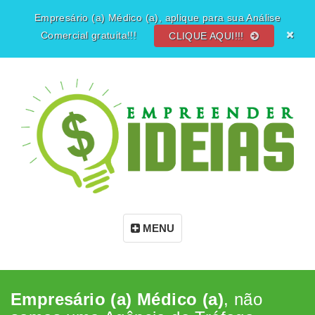
Empresário (a) Médico (a), aplique para sua Análise
Comercial gratuita!!!
CLIQUE AQUI!!!
MENU
Empresário (a) Médico (a)
, não