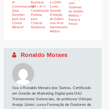
IA
Business
e LGPD:
com
Conversacional:
API + IA: A
Como
Sistemas
Qual
Combinação
Garantir
de Gestão
Escolher
Perfeita
Proteção
Médica –
para Sua
para
de Dados
Passo a
Clínica
Clínicas
com IA no
Passo
Médica?
Modernas
Atendimento
Médico
Ronaldo Moraes
Sou o Ronaldo Moraes dos Santos, Certificado
em Gestão de Marketing Digital pela OAJ
Treinamentos Gerenciais, do professor Olímpio
Araújo Júnior; curso Formação de Gestores de