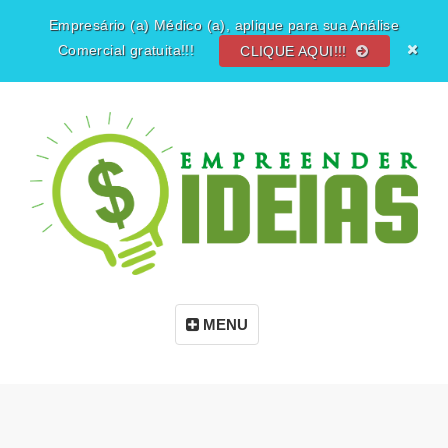
Empresário (a) Médico (a), aplique para sua Análise
Comercial gratuita!!!
CLIQUE AQUI!!!
MENU