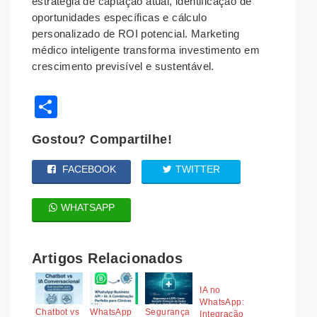
estratégia de captação atual, identificação de
oportunidades específicas e cálculo
personalizado de ROI potencial. Marketing
médico inteligente transforma investimento em
crescimento previsível e sustentável.
Share
Gostou? Compartilhe!
FACEBOOK
TWITTER
WHATSAPP
Artigos Relacionados
IA no
WhatsApp:
Chatbot vs
WhatsApp
Segurança
Integração