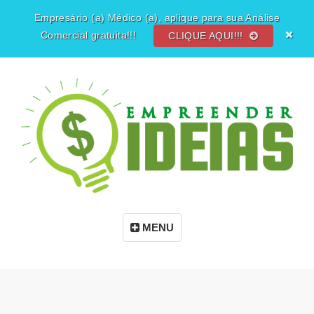
Empresário (a) Médico (a), aplique para sua Análise
Comercial gratuita!!!
CLIQUE AQUI!!!
MENU