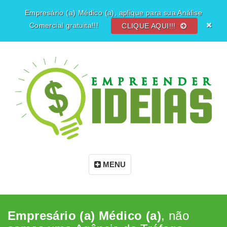
Empresário (a) Médico (a), aplique para sua Análise
Comercial gratuita!!!
CLIQUE AQUI!!!
MENU
Empresário (a) Médico (a)
, não