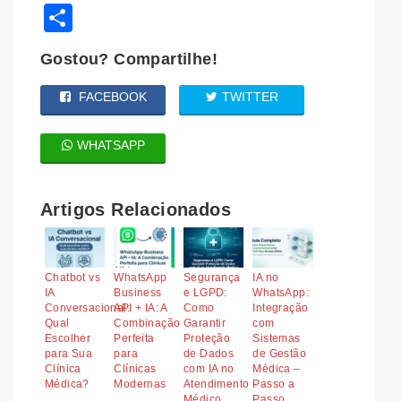
Share
Gostou? Compartilhe!
FACEBOOK
TWITTER
WHATSAPP
Artigos Relacionados
Chatbot vs
WhatsApp
Segurança
IA no
IA
Business
e LGPD:
WhatsApp:
Conversacional:
API + IA: A
Como
Integração
Qual
Combinação
Garantir
com
Escolher
Perfeita
Proteção
Sistemas
para Sua
para
de Dados
de Gestão
Clínica
Clínicas
com IA no
Médica –
Médica?
Modernas
Atendimento
Passo a
Médico
Passo