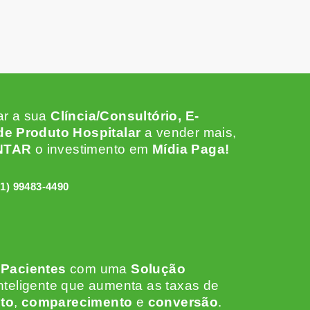
ar a sua
Clíncia/Consultório, E-
e Produto Hospitalar
a vender mais,
NTAR
o investimento em
Mídia Paga!
31) 99483-4490
 Pacientes
c
om uma
Solução
nteligente que aumenta as taxas de
to
,
comparecimento
e
conversão
.