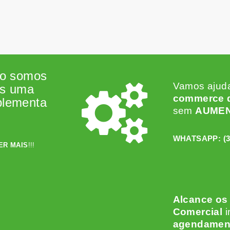
ão somos
Vamos ajud
os uma
commerce d
plementa
sem
AUME
WHATSAPP:
(
ER MAIS
!!!
Alcance os
Comercial
i
agendamen