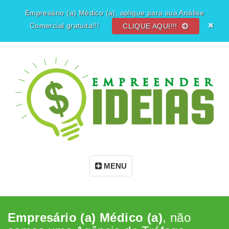
Empresário (a) Médico (a), aplique para sua Análise
Comercial gratuita!!!
CLIQUE AQUI!!!
MENU
Empresário (a) Médico (a)
, não