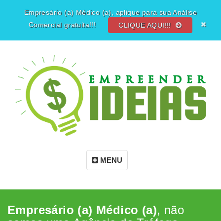
Empresário (a) Médico (a), aplique para sua Análise
Comercial gratuita!!!
CLIQUE AQUI!!!
MENU
Empresário (a) Médico (a)
, não