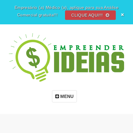
Empresário (a) Médico (a), aplique para sua Análise
Comercial gratuita!!!
CLIQUE AQUI!!!
MENU