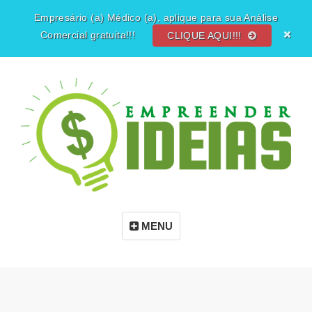
Empresário (a) Médico (a), aplique para sua Análise
Comercial gratuita!!!
CLIQUE AQUI!!!
MENU